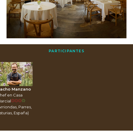
PARTICIPANTES
acho Manzano
hef en Casa
arcial
Arriondas, Parres,
sturias, España)