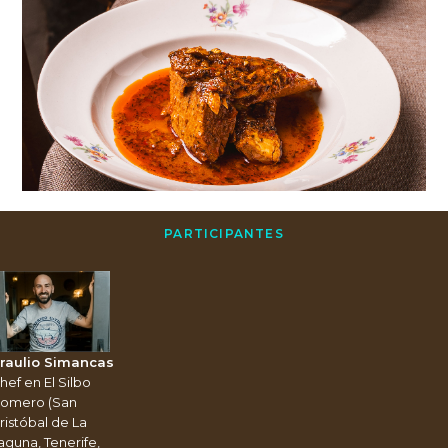
PARTICIPANTES
raulio Simancas
hef en El Silbo
omero (San
ristóbal de La
aguna, Tenerife,